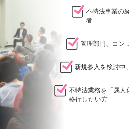
不特法事業の
者
管理部門、コン
新規参入を検討中
不特法業務を「属人
移行したい方