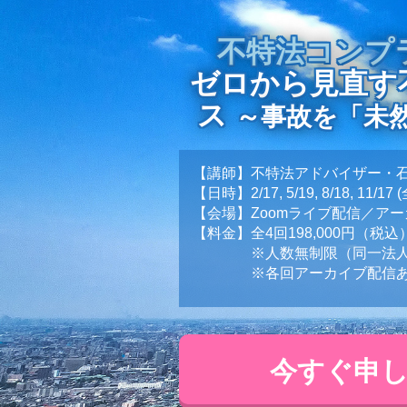
不特法コンプラ
ゼロから見直す
ス
～事故を「未
【講師】不特法アドバイザー・
【日時】2/17, 5/19, 8/18, 11/17
【会場】Zoomライブ配信／ア
【料金】全4回198,000円（税込
※人数無制限（同一法人
※各回アーカイブ配信あ
今すぐ申