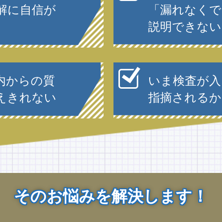
解に自信が
「漏れなくで
説明できない
内からの質
いま検査が入
えきれない
指摘されるか
そのお悩みを解決します！