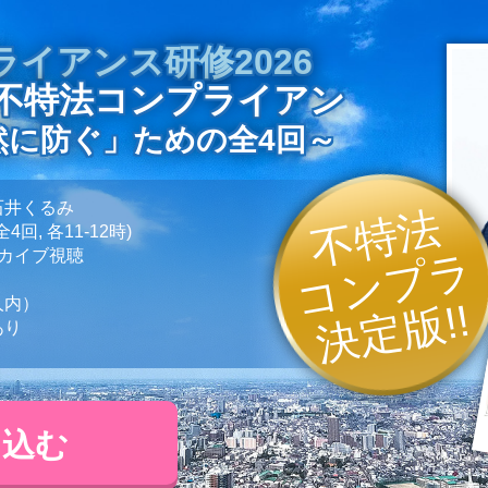
イアンス研修2026
不特法コンプライアン
然に防ぐ」ための全4回～
石井くるみ
不特法
 (全4回, 各11-12時)
コンプラ
ーカイブ視聴
）
内）
決定版!!
り
し込む