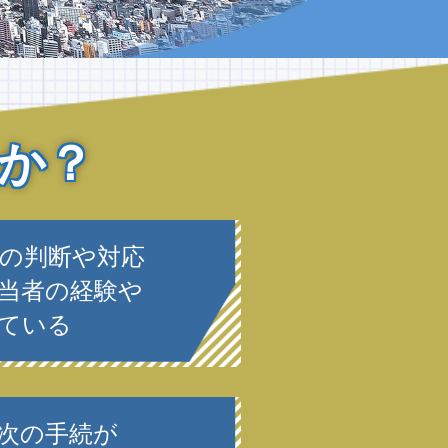
か？
の判断や対応
当者の経験や
ている
次の手続が