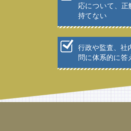
応について、正
持てない
行政や監査、社
問に体系的に答