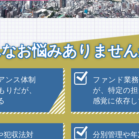
んなお悩みありません
アンス体制
ファンド業務
もりだが、
が、特定の担
る
感覚に依存し
や犯収法対
分別管理や年