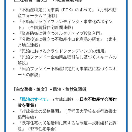
『不動産特定共同事業（FTK）のすべて』（月刊不動
産フォーラム21連載）
『不動産クラウドファンディング・事業化のポイン
ト』（全国賃貸住宅新聞連載）
『資産防衛に役立つオルタナティブ投資入門』
『分散投資に役立つ不動産小口化商品の研究』（家主
と地主連載）
『民泊におけるクラウドファンディングの活用』
『民泊ファンドー金融商品取引法に基づくスキームの
解説』
『民泊ファンドー不動産特定共同事業法に基づくスキ
ームの解説』
【主な著書・論文】－民泊・旅館業関係
『民泊のすべて』
（大成出版社、
日本不動産
学会著作
賞を受賞
）
『行政書士の業務展開』（早稲田大学校友会行政書士
稲門会編）
『既存住宅の民泊活用に関する法制度―規制緩和と課
題』（都市住宅学会）