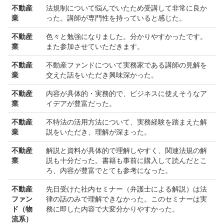
不動産
法規制について悩んでいたため受講して非常に良か
業
った。講師が専門性を持っていると感じた。
不動産
色々と勉強になりました。分かりやすかったです。
業
また参加させていただきます。
不動産
不動産ファンドについて実務家である講師の見解を
業
交えた話をいただき興味深かった。
不動産
内容が具体的・実務的で、ビジネスに使えそうなア
業
イデアが豊富だった。
不動産
不特法の活用方法について、実務経験を踏まえた解
業
説をいただき、理解が深まった。
不動産
解説と資料が具体的で理解しやすく、関連法規の解
業
説も十分だった。書籍も事前に購入して読んだとこ
ろ、内容が豊富でとても参考になった。
不動産
先日受けた社内セミナー（弁護士による解説）は法
ファン
律の話のみで理解できなかった。このセミナーは実
ド（物
務に即した内容で大変分かりやすかった。
流系）