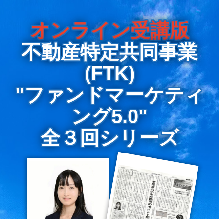
オンライン受講版
不動産特定共同事業
(FTK)
"ファンドマーケティ
ング5.0"
全３回シリーズ