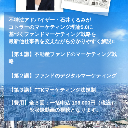
不特法アドバイザー・石井くるみが
コトラーのマーケティング理論5.0に
基づくファンドマーケティング戦略を
最新他社事例を交えながら分かりやすく解説!!
【第１講】不動産ファンドのマーケティング戦
略
【第２講】ファンドのデジタルマーケティング
【第３講】FTKマーケティング法規制
【費用】全３回：一括申込 198,000円（税込）
※収録動画の視聴となります。